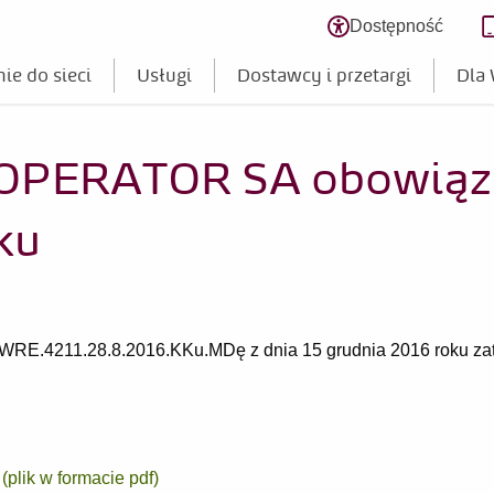
Dostępność
Zmień poziom
ie do sieci
Usługi
Dostawcy i przetargi
Dla
OPERATOR SA obowiązu
ku
E.WRE.4211.28.8.2016.KKu.MDę z dnia 15 grudnia 2016 roku 
lik w formacie pdf)