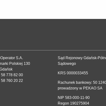
Operator S.A.
Sąd Rejonowy Gdańsk-Półno
ynarki Polskiej 130
Sądowego
 Gdańsk
KRS 0000033455
 58 778 82 00
8 58 760 20 22
Rachunek bankowy: 50 1240
prowadzony w PEKAO SA
NIP 583-000-11-90
Regon 190275904