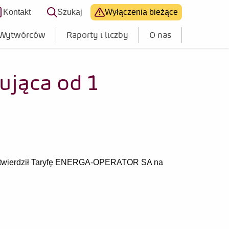
Kontakt
Szukaj
Wyłączenia bieżące
 dostępności
 Wytwórców
Raporty i liczby
O nas
jąca od 1
zatwierdził Taryfę ENERGA-OPERATOR SA na