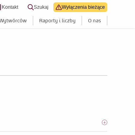
Kontakt
Szukaj
Wyłączenia bieżące
 dostępności
 Wytwórców
Raporty i liczby
O nas