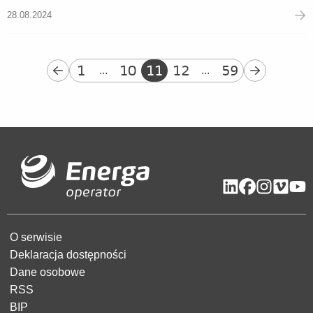
28.08.2024
1
10
11
12
59
...
...
O serwisie
Deklaracja dostępności
Dane osobowe
RSS
BIP