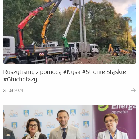
Ruszyliśmy z pomocą #Nysa #Stronie Śląskie
#Głuchołazy
25.09.2024