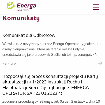
Komunikaty
Komunikat dla Odbiorców
W związku z otrzymanym przez Energa-Operator sygnałem dot.
osoby nieuprawnionej, która na terenie miasta Gdynia,
przedstawia się jako pracownik Spółki lub też np. „energetyki”,
„elektrowni” itp. , a następnie żąda dostępu do znajdującego się w
23.01.2023
lokalu licznika, informujemy, że pracownicy Energa-Operator, a
także pracownicy firm zewnętrznych działających na rzecz
Rozpoczął się proces konsultacji projektu Karty
Spółki, podczas...
aktualizacji nr 1/2023 Instrukcji Ruchu i
Eksploatacji Sieci Dystrybucyjnej ENERGA-
OPERATOR SA (23.01.2023 r.)
Zgodnie z procedurą określoną w art. 9g ust. 2 ustawy z dnia 10