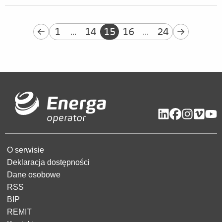
1
14
15
16
24
...
...
O serwisie
Deklaracja dostępności
Dane osobowe
RSS
BIP
REMIT