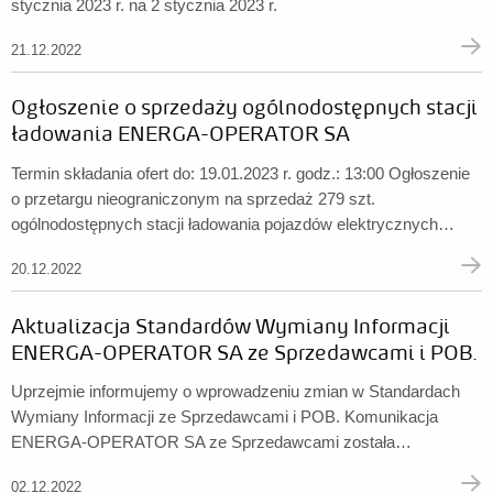
stycznia 2023 r. na 2 stycznia 2023 r.
21.12.2022
Ogłoszenie o sprzedaży ogólnodostępnych stacji
ładowania ENERGA-OPERATOR SA
Termin składania ofert do: 19.01.2023 r. godz.: 13:00 Ogłoszenie
o przetargu nieograniczonym na sprzedaż 279 szt.
ogólnodostępnych stacji ładowania pojazdów elektrycznych
ENERGA-OPERATOR SA ...
20.12.2022
Aktualizacja Standardów Wymiany Informacji
ENERGA-OPERATOR SA ze Sprzedawcami i POB.
Uprzejmie informujemy o wprowadzeniu zmian w Standardach
Wymiany Informacji ze Sprzedawcami i POB. Komunikacja
ENERGA-OPERATOR SA ze Sprzedawcami została
rozbudowana o możliwość składania oświadczeń w imieniu
02.12.2022
odbiorców uprawnionych w rozumieniu Ustawy z dnia 7