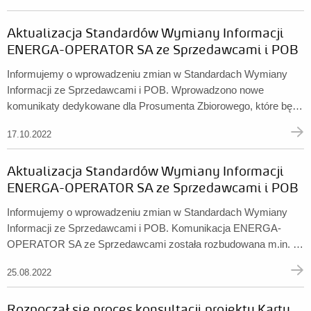
października 2022 r. o szczególnych rozwiązaniach służących
Aktualizacja Standardów Wymiany Informacji
ochronie odbiorców energii elektrycznej w 2023 roku w związku...
ENERGA-OPERATOR SA ze Sprzedawcami i POB
Informujemy o wprowadzeniu zmian w Standardach Wymiany
Informacji ze Sprzedawcami i POB. Wprowadzono nowe
komunikaty dedykowane dla Prosumenta Zbiorowego, które będą
publikowane na Portalu Dostępowym Kontrahenta. ...
17.10.2022
Aktualizacja Standardów Wymiany Informacji
ENERGA-OPERATOR SA ze Sprzedawcami i POB
Informujemy o wprowadzeniu zmian w Standardach Wymiany
Informacji ze Sprzedawcami i POB. Komunikacja ENERGA-
OPERATOR SA ze Sprzedawcami została rozbudowana m.in. o
możliwość obsługi obiektów wirtualnych, dla których opracowano
25.08.2022
dedykowane komunikaty. ...
Rozpoczął się proces konsultacji projektu Karty