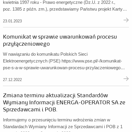
kwietnia 1997 roku - Prawo energetyczne (Dz.U. z 2022 r.,
poz. 1385 z późn. zm.), przedstawiamy Państwu projekt Karty
aktualizacji IRiESD (plik w formacie PDF).
23.01.2023
Komunikat w sprawie uwarunkowań procesu
przyłączeniowego
W nawiązaniu do komunikatu Polskich Sieci
Elektroenergetycznych (PSE) https://www.pse.pl/-/komunikat-
pse-s-a-w-sprawie-uwarunkowan-procesu-przylaczeniowego
oraz komunikatu Polskiego Towarzystwa Przesyłu i Rozdziału
27.12.2022
Energii Elektrycznej http://ptpiree.pl/aktualnosci/2022-12-23
Zmiana terminu aktualizacji Standardów
Wymiany Informacji ENERGA-OPERATOR SA ze
Sprzedawcami i POB.
Informujemy o przesunięciu terminu wdrożenia zmian w
Standardach Wymiany Informacji ze Sprzedawcami i POB z 1