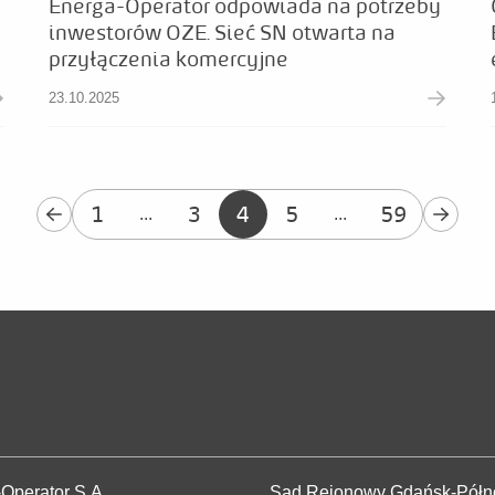
Energa-Operator odpowiada na potrzeby
inwestorów OZE. Sieć SN otwarta na
przyłączenia komercyjne
23.10.2025
1
3
4
5
59
...
...
Operator S.A.
Sąd Rejonowy Gdańsk-Półno