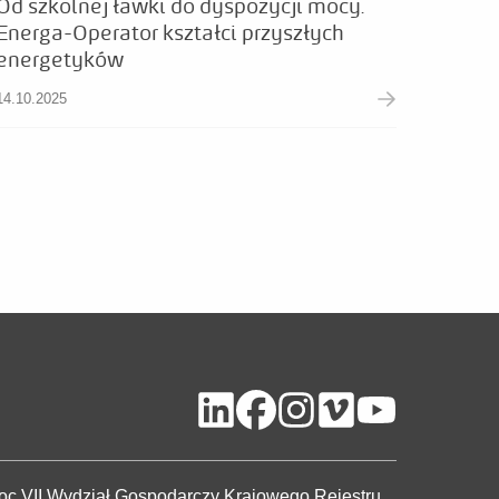
Od szkolnej ławki do dyspozycji mocy.
Energa-Operator kształci przyszłych
energetyków
14.10.2025
c VII Wydział Gospodarczy Krajowego Rejestru