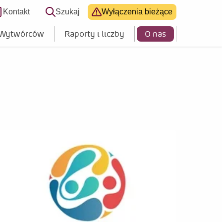
Kontakt
Szukaj
Wyłączenia bieżące
 dostępności
 Wytwórców
Raporty i liczby
O nas